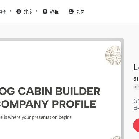
风格
排序
教程
会员
L
31
分
日期