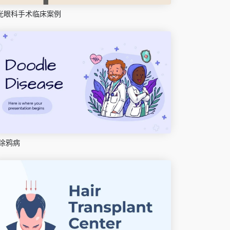
光眼科手术临床案例
涂鸦病