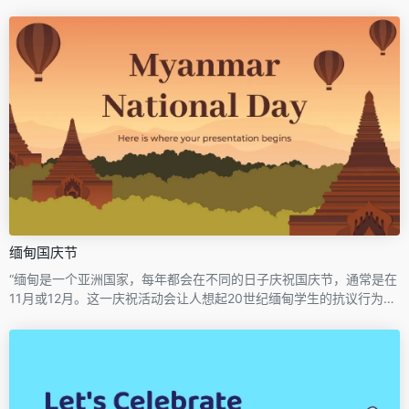
统一的国家。这个模板是为了纪念那个事件而创建的！它是阿联酋国
旗的颜色，有空间容纳你可能想提到的关于阿联酋国庆日的一切：庆
祝活动、烟花、食物、民俗表演以及关于这个国家的一些事实......您
的想象力无止境！立即在谷歌幻灯片或PowerPoint中下载并编辑模
板！
缅甸国庆节
“缅甸是一个亚洲国家，每年都会在不同的日子庆祝国庆节，通常是在
11月或12月。这一庆祝活动会让人想起20世纪缅甸学生的抗议行为，
当时该国仍处于英国统治之下。我们认为这是谈论缅甸总体情况、文
化、独立、这些学生抗议活动等的绝佳机会！”我们有一个完美的模
板，就是这个，充满了描绘这个国家日出（或日落）的插图背景，还
有纪念碑和气球。”