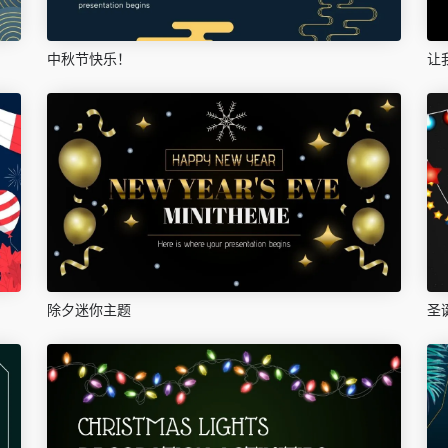
中秋节快乐！
让
除夕迷你主题
圣