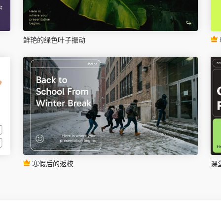
鲜艳的绿色叶子振动
寒假后的返校
课