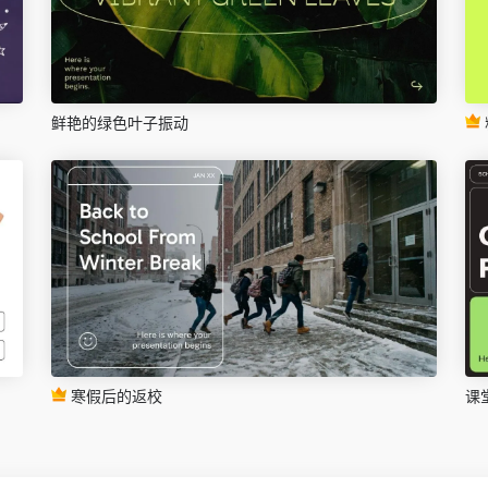
鲜艳的绿色叶子振动
寒假后的返校
课