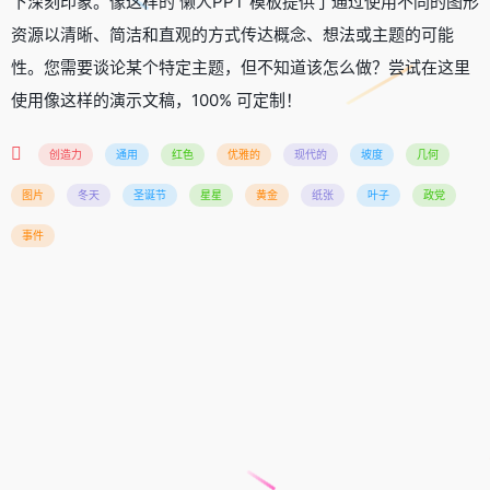
下深刻印象。像这样的 懒人PPT 模板提供了通过使用不同的图形
资源以清晰、简洁和直观的方式传达概念、想法或主题的可能
性。您需要谈论某个特定主题，但不知道该怎么做？尝试在这里
使用像这样的演示文稿，100% 可定制！
创造力
通用
红色
优雅的
现代的
坡度
几何
图片
冬天
圣诞节
星星
黄金
纸张
叶子
政党
事件