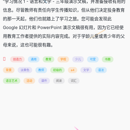
“学习情况 1 - 语言和文学 - 三年级演示文稿，并准备接收有用的
信息。尽管教师有责任向学生传播知识，但从他们决定投身教育
的那一天起，他们也就踏上了学习之旅。您可能会发现此
Google 幻灯片和 PowerPoint 演示文稿很有用，因为它已经使
用教育工作者提供的实际内容完成。对于学龄儿童或青少年的父
母来说，这也可能很有趣。
创造力
通用
教育
学校
少儿
可爱
书籍
背景
淡黄色
教师
初级的
a4
文学
语法
语言艺术
活动
课件
阅读
词汇