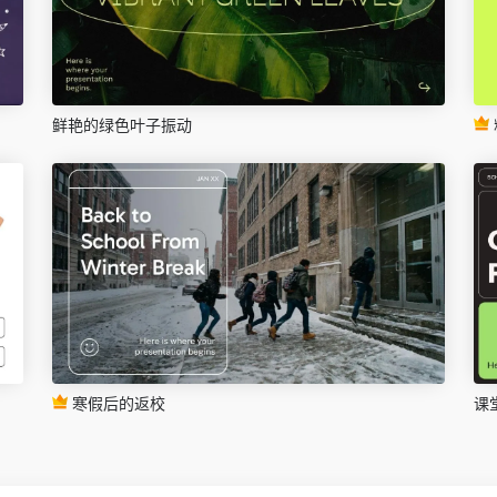
鲜艳的绿色叶子振动
寒假后的返校
课