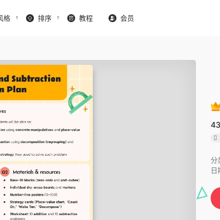
风格
排序
教程
会员
4
分
日期