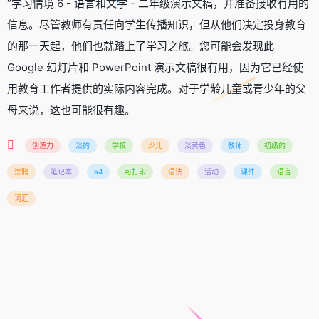
“学习情境 6 - 语言和文学 - 二年级演示文稿，并准备接收有用的
信息。尽管教师有责任向学生传播知识，但从他们决定投身教育
的那一天起，他们也就踏上了学习之旅。您可能会发现此
Google 幻灯片和 PowerPoint 演示文稿很有用，因为它已经使
用教育工作者提供的实际内容完成。对于学龄儿童或青少年的父
母来说，这也可能很有趣。
创造力
淡的
学校
少儿
淡黄色
教师
初级的
涂鸦
笔记本
a4
可打印
语法
活动
课件
语言
词汇