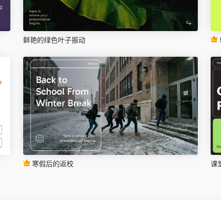
鲜艳的绿色叶子振动
寒假后的返校
课