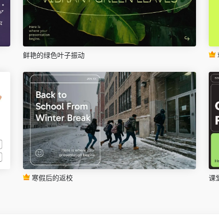
鲜艳的绿色叶子振动
寒假后的返校
课