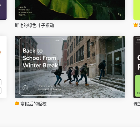
鲜艳的绿色叶子振动
寒假后的返校
课