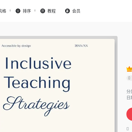
风格
排序
教程
会员
分
日期