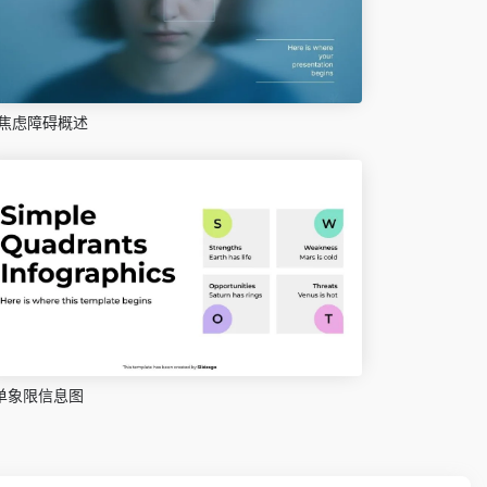
焦虑障碍概述
单象限信息图