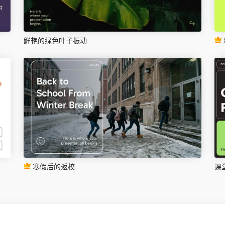
鲜艳的绿色叶子振动
寒假后的返校
课