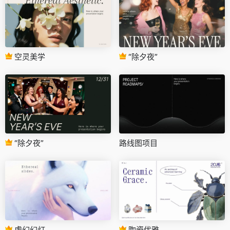
空灵美学
“除夕夜”
“除夕夜”
路线图项目
虚幻幻灯
陶瓷优雅