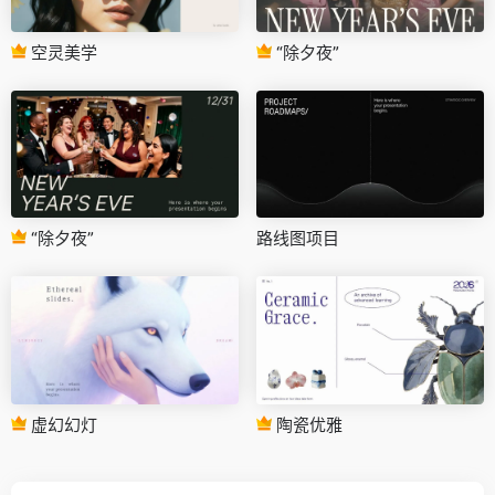
空灵美学
“除夕夜”
“除夕夜”
路线图项目
虚幻幻灯
陶瓷优雅