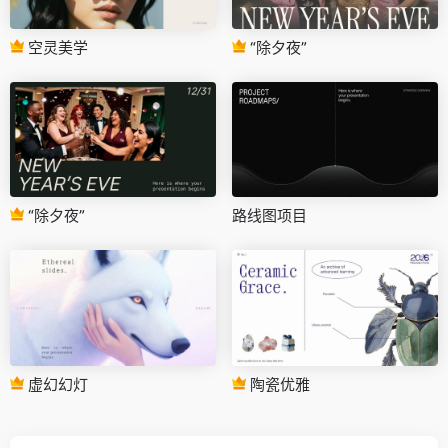
空灵美学
“除夕夜”
“除夕夜”
路线图项目
虚幻幻灯
陶瓷优雅