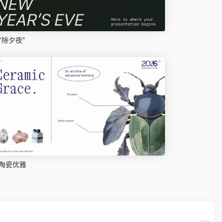
“除夕夜”
陶瓷优雅