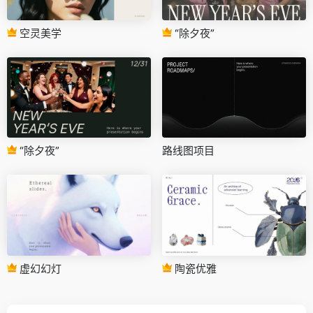
空灵美学
“除夕夜”
“除夕夜”
路线图项目
虚幻幻灯
陶瓷优雅