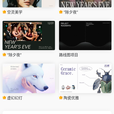
空灵美学
“除夕夜”
“除夕夜”
路线图项目
虚幻幻灯
陶瓷优雅