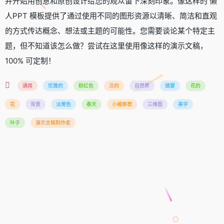
并开始用创意和原创设计给您的观众留下深刻印象。像这样的 懒
人PPT 模板提供了通过使用不同的图形资源以清晰、简洁和直观
的方式传达概念、想法或主题的可能性。您需要谈论某个特定主
题，但不知道该怎么做？尝试在这里使用像这样的演示文稿，
100% 可定制！
通用
优雅的
粉红色
凉的
自然界
摘要
花的
花
背景
淡黄色
春天
小编推荐
三维图
美学
叶子
演示文稿制作者