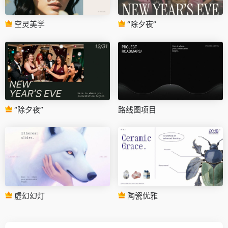
空灵美学
“除夕夜”
“除夕夜”
路线图项目
虚幻幻灯
陶瓷优雅