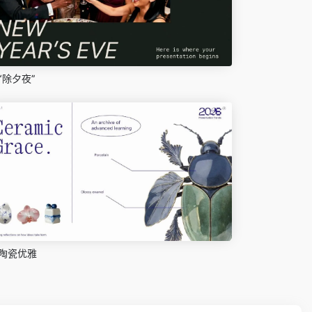
“除夕夜”
陶瓷优雅