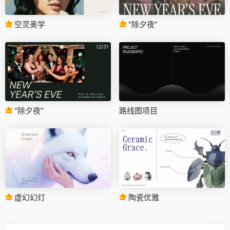
空灵美学
“除夕夜”
“除夕夜”
路线图项目
虚幻幻灯
陶瓷优雅